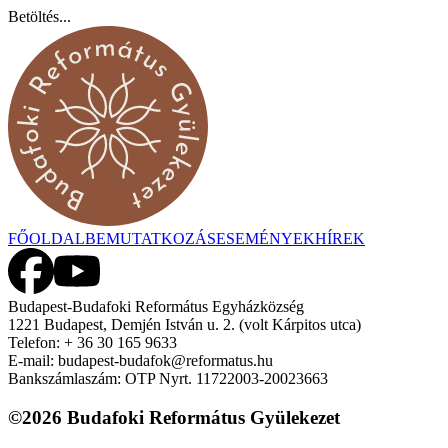
Betöltés...
FŐOLDAL
BEMUTATKOZÁS
ESEMÉNYEK
HÍREK
Budapest-Budafoki Református Egyházközség
1221 Budapest, Demjén István u. 2. (volt Kárpitos utca)
Telefon: + 36 30 165 9633
E-mail: budapest-budafok@reformatus.hu
Bankszámlaszám: OTP Nyrt. 11722003-20023663
©
2026
Budafoki Református Gyülekezet